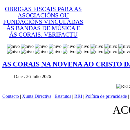
OBRIGAS FISCAIS PARA AS
ASOCIACIÓNS OU
FUNDACIÓNS VINCULADAS
ÁS BANDAS DE MÚSICA E
ÁS CORAIS. VERIFACTU
© Free
Joomla! 3 Modules
- by
VinaGecko.com
AS CORAIS NA NOVENA AO CRISTO D
Date : 26 Julio 2026
Contacto
|
Xunta Directiva
|
Estatutos
|
RRI
|
Política de privacidade
|
ACO