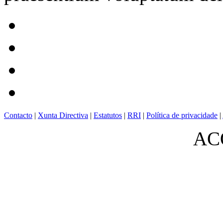
Contacto
|
Xunta Directiva
|
Estatutos
|
RRI
|
Política de privacidade
|
ACO