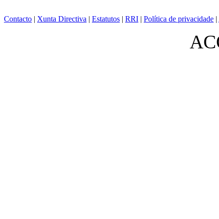
Contacto
|
Xunta Directiva
|
Estatutos
|
RRI
|
Política de privacidade
|
ACO