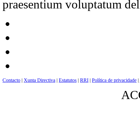
praesentium voluptatum dele
Contacto
|
Xunta Directiva
|
Estatutos
|
RRI
|
Política de privacidade
|
ACO