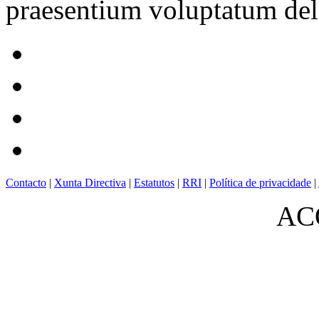
praesentium voluptatum dele
Contacto
|
Xunta Directiva
|
Estatutos
|
RRI
|
Política de privacidade
|
ACO