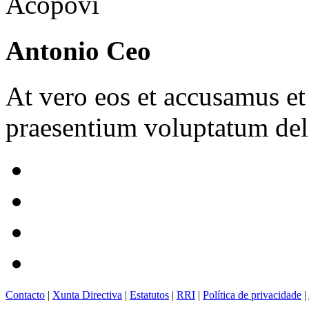
Antonio Ceo
At vero eos et accusamus et
praesentium voluptatum dele
Contacto
|
Xunta Directiva
|
Estatutos
|
RRI
|
Política de privacidade
|