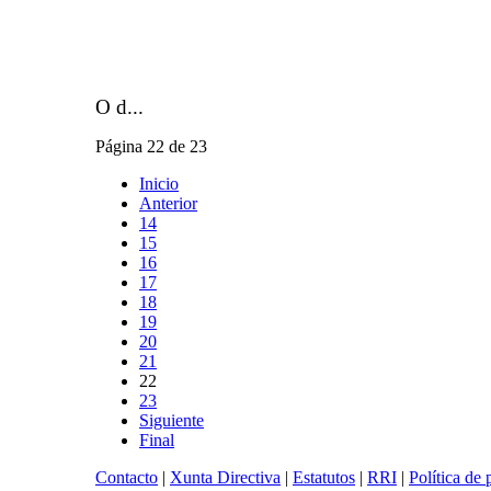
O d...
Página 22 de 23
Inicio
Anterior
14
15
16
17
18
19
20
21
22
23
Siguiente
Final
Contacto
|
Xunta Directiva
|
Estatutos
|
RRI
|
Política de 