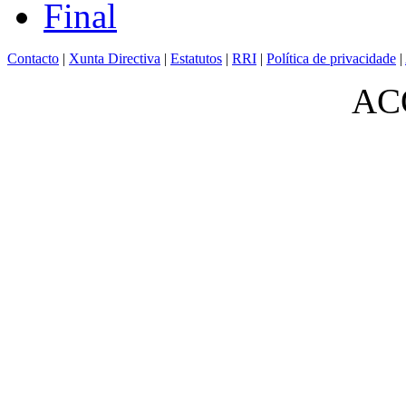
Final
Contacto
|
Xunta Directiva
|
Estatutos
|
RRI
|
Política de privacidade
|
ACO