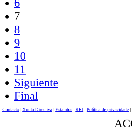
6
7
8
9
10
11
Siguiente
Final
Contacto
|
Xunta Directiva
|
Estatutos
|
RRI
|
Política de privacidade
|
ACO