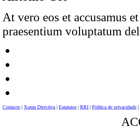
At vero eos et accusamus et
praesentium voluptatum dele
Contacto
|
Xunta Directiva
|
Estatutos
|
RRI
|
Política de privacidade
|
ACO