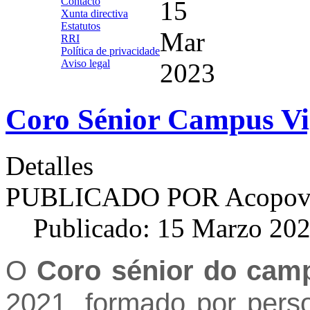
Contacto
15
Xunta directiva
Estatutos
Mar
RRI
Política de privacidade
Aviso legal
2023
Coro Sénior Campus V
Detalles
PUBLICADO POR
Acopov
Publicado: 15 Marzo 20
O
Coro sénior do cam
2021, formado por pers