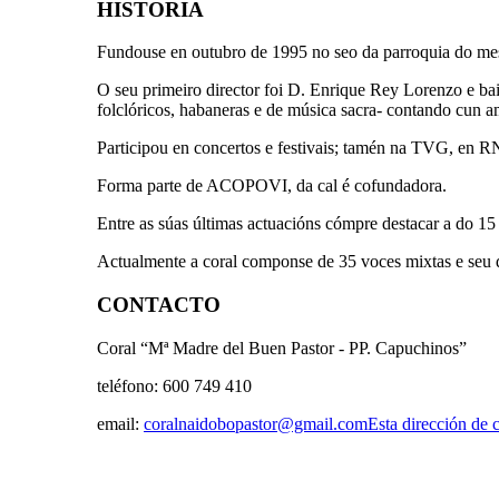
HISTORIA
Fundouse en outubro de 1995 no seo da parroquia do m
O seu primeiro director foi D. Enrique Rey Lorenzo e baix
folclóricos, habaneras e de música sacra- contando cun am
Participou en concertos e festivais; tamén na TVG, en R
Forma parte de ACOPOVI, da cal é cofundadora.
Entre as súas últimas actuacións cómpre destacar a do 1
Actualmente a coral componse de 35 voces mixtas e seu 
CONTACTO
Coral “Mª Madre del Buen Pastor - PP. Capuchinos”
teléfono: 600 749 410
email:
coralnaidobopastor@gmail.com
Esta dirección de c