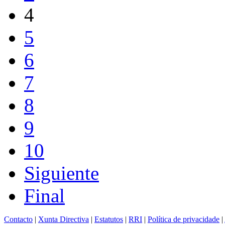
4
5
6
7
8
9
10
Siguiente
Final
Contacto
|
Xunta Directiva
|
Estatutos
|
RRI
|
Política de privacidade
|