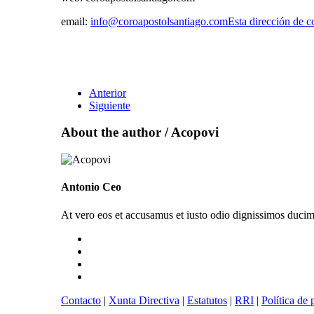
email:
info@coroapostolsantiago.com
Esta dirección de c
Anterior
Siguiente
About the author /
Acopovi
Antonio Ceo
At vero eos et accusamus et iusto odio dignissimos ducimu
Contacto
|
Xunta Directiva
|
Estatutos
|
RRI
|
Política de 