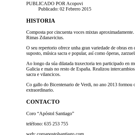
PUBLICADO POR
Acopovi
Publicado: 02 Febrero 2015
HISTORIA
Composta por cincuenta voces mixtas aproximadamente. N
Rimas Zdanavicius.
O seu repertorio ofrece unha gran variedade de obras en 
suposto, música sacra e popular, así como óperas, zarzuela
Ao longo da súa dilatada traxectoria ten participado en 
Galicia e mais no resto de España. Realizou intercambio
sacra e vilancicos.
Co gallo do Bicentenario de Verdi, no ano 2013 formou o 
extraordinario.
CONTACTO
Coro “Apóstol Santiago”
teléfono: 635 253 755
web: coroapostolsantiago.com