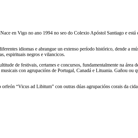
ace en Vigo no ano 1994 no seo do Colexio Apóstol Santiago e está di
diferentes idiomas e abrangue un extenso período histórico, dende a m
s, espirituais negros e vilancicos.
multitude de festivais, certames e concursos, fundamentalmente na área 
s musicais con agrupacións de Portugal, Canadá e Lituania. Gañou ou qu
orfeón “Vicus ad Libitum” con outras dúas agrupacións corais da cidad