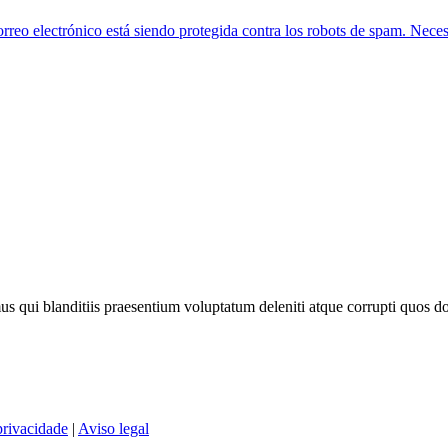
orreo electrónico está siendo protegida contra los robots de spam. Necesi
s qui blanditiis praesentium voluptatum deleniti atque corrupti quos do
privacidade
|
Aviso legal