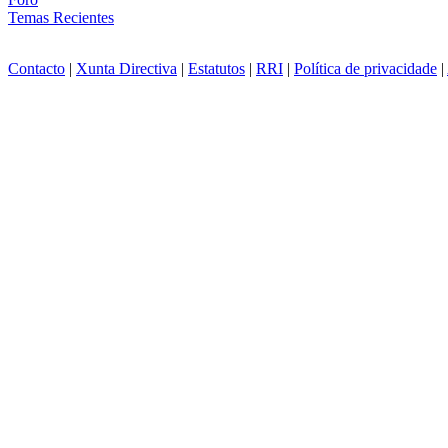
Temas Recientes
Contacto
|
Xunta Directiva
|
Estatutos
|
RRI
|
Política de privacidade
|